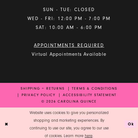
SUN - TUE: CLOSED
WED - FRI: 12:00 PM - 7:00 PM
SAT: 10:00 AM - 6:00 PM
APPOINTMENTS REQUIRED
Virtual Appointments Available
SHIPPING + RETURNS
TERMS & CONDITIONS
PRIVACY POLICY
ACCESSIBILITY STATEMENT
© 2026 CAROLINA QUINCE
Website uses cookies to give you personalized
shopping and marketing experiences. By
Ok
continuing to use our site, you agree to our use
of cookies. Learn more
here
.