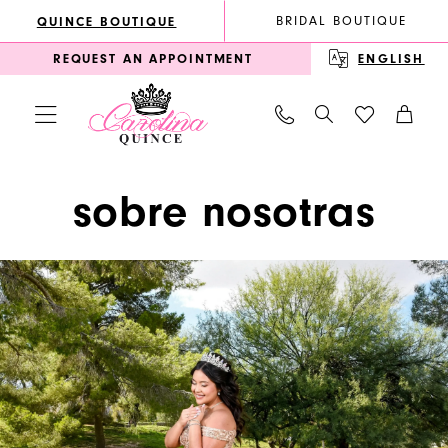
Enable
Pause
Skip
Skip
BRIDAL BOUTIQUE
QUINCE BOUTIQUE
Accessibility
autoplay
to
to
REQUEST AN APPOINTMENT
ENGLISH
for
for
main
Navigation
visually
dynamic
content
impaired
content
About
sobre nosotras
Us
Spanish
|
Carolina
Quince